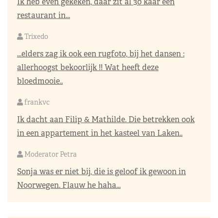
Ik heb even gekeken, daar zit al 30 kaar een
restaurant in...
Trixedo
...elders zag ik ook een rugfoto, bij het dansen :
allerhoogst bekoorlijk !! Wat heeft deze
bloedmooie..
frankvc
Ik dacht aan Filip & Mathilde. Die betrekken ook
in een appartement in het kasteel van Laken..
Moderator Petra
Sonja was er niet bij, die is geloof ik gewoon in
Noorwegen. Flauw he haha...