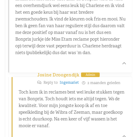
een overhemdjurk wel eens leuk bij Charlene en ik vind
het een goede keus bij haar wat bredere
zwemschouders. Ik vind de kleuren ook fris en mooi. Nu
ben ik geen fan van haar reguliere stijl dus daarom valt
me deze positief op maar vanaf nu is het dus een
Bonprix jurkje (de Miss Etam reclame popt hieronder
op) terwijl deze vast peperduur is. Charlene herdraagt
niets (publiekelijk) dus dat was ‘m dan.
Josine Droogendijk
Admin
Reply to
Ingemariet
2 maanden geleden
Toch kom ik in reclames best wel leuke stukken tegen
van Bonprix. Toch houdt iets me altijd tegen. Ws de
kwaliteit. Voor mijn jongste koop ik af en toe
speelkleding bij de Wibra of Zeeman, maar goedkoop
is echt duurkoop. Na een keer of vijf wassen is het
mooie er vanaf.