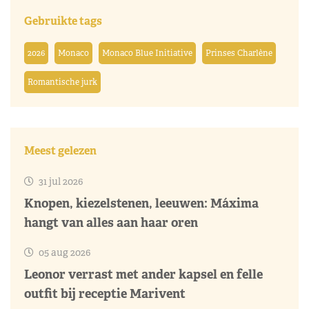
Gebruikte tags
2026
Monaco
Monaco Blue Initiative
Prinses Charlène
Romantische jurk
Meest gelezen
31 jul 2026
Knopen, kiezelstenen, leeuwen: Máxima
hangt van alles aan haar oren
05 aug 2026
Leonor verrast met ander kapsel en felle
outfit bij receptie Marivent