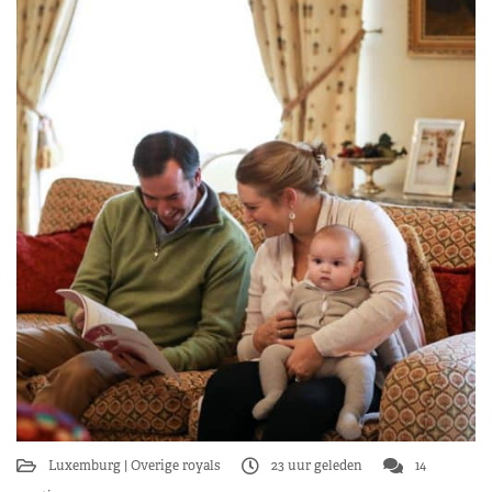
Luxemburg
Overige royals
23 uur geleden
14