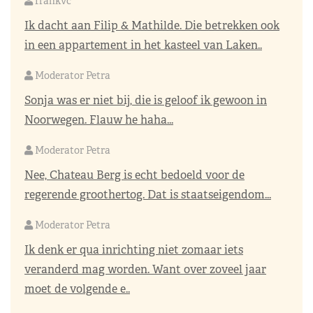
frankvc
Ik dacht aan Filip & Mathilde. Die betrekken ook
in een appartement in het kasteel van Laken..
Moderator Petra
Sonja was er niet bij, die is geloof ik gewoon in
Noorwegen. Flauw he haha...
Moderator Petra
Nee, Chateau Berg is echt bedoeld voor de
regerende groothertog. Dat is staatseigendom...
Moderator Petra
Ik denk er qua inrichting niet zomaar iets
veranderd mag worden. Want over zoveel jaar
moet de volgende e..