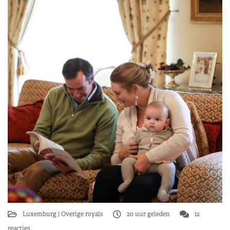
Luxemburg
Overige royals
20 uur geleden
12
reacties