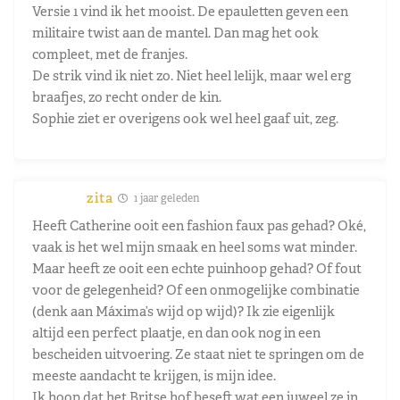
Versie 1 vind ik het mooist. De epauletten geven een
militaire twist aan de mantel. Dan mag het ook
compleet, met de franjes.
De strik vind ik niet zo. Niet heel lelijk, maar wel erg
braafjes, zo recht onder de kin.
Sophie ziet er overigens ook wel heel gaaf uit, zeg.
zita
1 jaar geleden
Heeft Catherine ooit een fashion faux pas gehad? Oké,
vaak is het wel mijn smaak en heel soms wat minder.
Maar heeft ze ooit een echte puinhoop gehad? Of fout
voor de gelegenheid? Of een onmogelijke combinatie
(denk aan Máxima’s wijd op wijd)? Ik zie eigenlijk
altijd een perfect plaatje, en dan ook nog in een
bescheiden uitvoering. Ze staat niet te springen om de
meeste aandacht te krijgen, is mijn idee.
Ik hoop dat het Britse hof beseft wat een juweel ze in