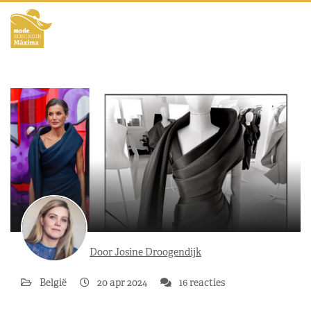
Door Josine Droogendijk
België
20 apr 2024
16 reacties