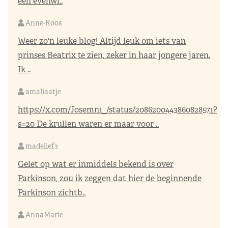
een evenwi..
Anne-Roos
Weer zo'n leuke blog! Altijd leuk om iets van
prinses Beatrix te zien, zeker in haar jongere jaren.
Ik ..
amaliaatje
https://x.com/Josemn1_/status/2086200443860828571?
s=20
De krullen waren er maar voor ..
madelief3
Gelet op wat er inmiddels bekend is over
Parkinson, zou ik zeggen dat hier de beginnende
Parkinson zichtb..
AnnaMarie