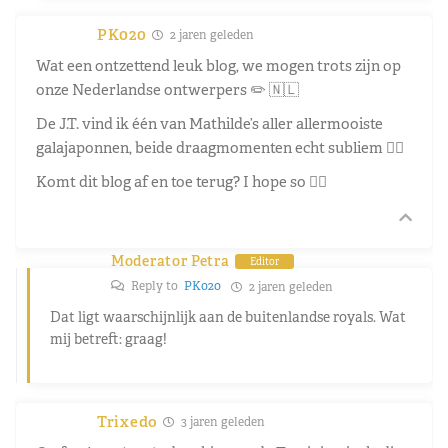
PK020
2 jaren geleden
Wat een ontzettend leuk blog, we mogen trots zijn op
onze Nederlandse ontwerpers ✏️ 🇳🇱
De J.T. vind ik één van Mathilde’s aller allermooiste
galajaponnen, beide draagmomenten echt subliem 👌🏼
Komt dit blog af en toe terug? I hope so 👍🏼
Moderator Petra
Editor
Reply to
PK020
2 jaren geleden
Dat ligt waarschijnlijk aan de buitenlandse royals. Wat
mij betreft: graag!
Trixedo
3 jaren geleden