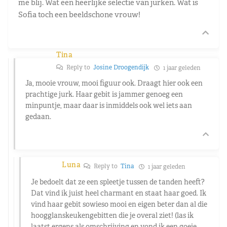
me blij. Wat een heerlijke selectie van jurken. Wat is
Sofia toch een beeldschone vrouw!
Tina
Reply to
Josine Droogendijk
1 jaar geleden
Ja, mooie vrouw, mooi figuur ook. Draagt hier ook een
prachtige jurk. Haar gebit is jammer genoeg een
minpuntje, maar daar is inmiddels ook wel iets aan
gedaan.
Luna
Reply to
Tina
1 jaar geleden
Je bedoelt dat ze een spleetje tussen de tanden heeft?
Dat vind ik juist heel charmant en staat haar goed. Ik
vind haar gebit sowieso mooi en eigen beter dan al die
hoogglanskeukengebitten die je overal ziet! (las ik
laatst ergens als omschrijving en vond ik een goeie.