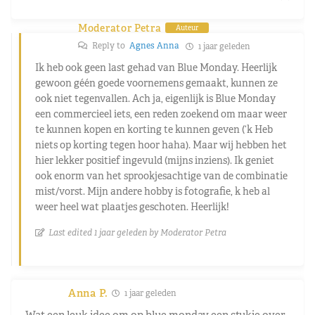
Moderator Petra
Auteur
Reply to
Agnes Anna
1 jaar geleden
Ik heb ook geen last gehad van Blue Monday. Heerlijk
gewoon géén goede voornemens gemaakt, kunnen ze
ook niet tegenvallen. Ach ja, eigenlijk is Blue Monday
een commercieel iets, een reden zoekend om maar weer
te kunnen kopen en korting te kunnen geven (‘k Heb
niets op korting tegen hoor haha). Maar wij hebben het
hier lekker positief ingevuld (mijns inziens). Ik geniet
ook enorm van het sprookjesachtige van de combinatie
mist/vorst. Mijn andere hobby is fotografie, k heb al
weer heel wat plaatjes geschoten. Heerlijk!
Last edited 1 jaar geleden by Moderator Petra
Anna P.
1 jaar geleden
Wat een leuk idee om op blue monday een stukje over