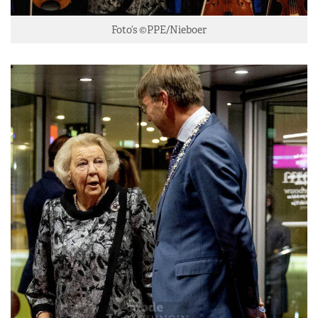
Foto’s ©PPE/Nieboer