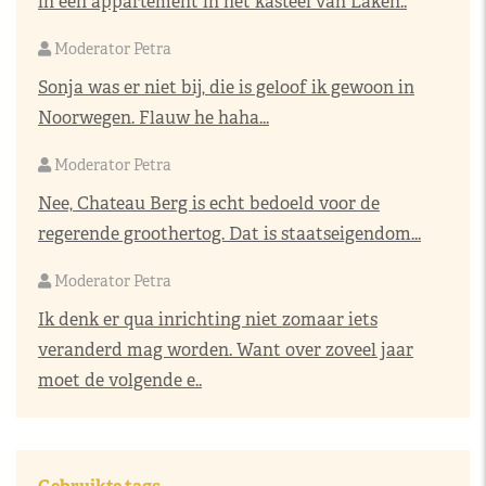
in een appartement in het kasteel van Laken..
Moderator Petra
Sonja was er niet bij, die is geloof ik gewoon in
Noorwegen. Flauw he haha...
Moderator Petra
Nee, Chateau Berg is echt bedoeld voor de
regerende groothertog. Dat is staatseigendom...
Moderator Petra
Ik denk er qua inrichting niet zomaar iets
veranderd mag worden. Want over zoveel jaar
moet de volgende e..