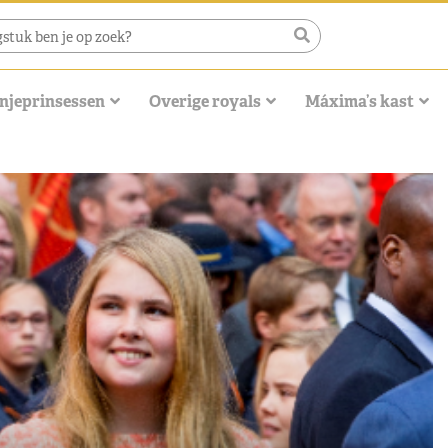
njeprinsessen
Overige royals
Máxima’s kast