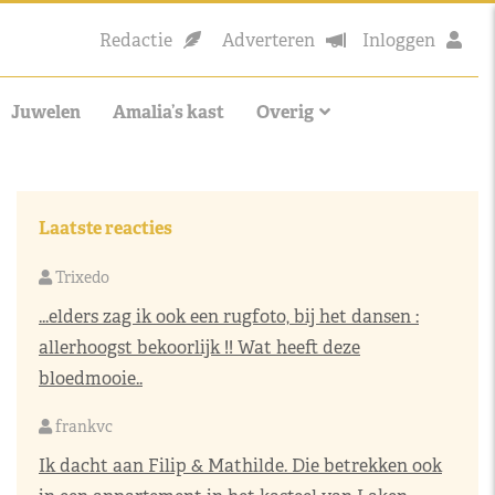
Redactie
Adverteren
Inloggen
Juwelen
Amalia’s kast
Overig
Laatste reacties
Trixedo
...elders zag ik ook een rugfoto, bij het dansen :
allerhoogst bekoorlijk !! Wat heeft deze
bloedmooie..
frankvc
Ik dacht aan Filip & Mathilde. Die betrekken ook