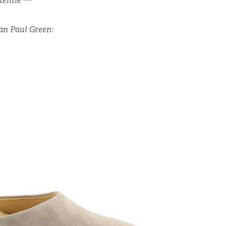
entie ~~
an Paul Green: