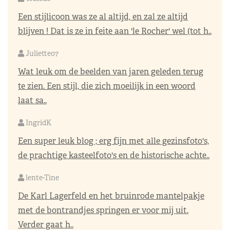
Een stijlicoon was ze al altijd, en zal ze altijd
blijven ! Dat is ze in feite aan 'le Rocher' wel (tot h..
Juliette07
Wat leuk om de beelden van jaren geleden terug
te zien. Een stijl, die zich moeilijk in een woord
laat sa..
IngridK
Een super leuk blog ; erg fijn met alle gezinsfoto's,
de prachtige kasteelfoto's en de historische achte..
lente-Tine
De Karl Lagerfeld en het bruinrode mantelpakje
met de bontrandjes springen er voor mij uit.
Verder gaat h..