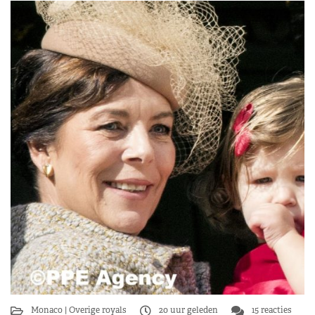
Monaco
Overige royals
20 uur geleden
15 reacties