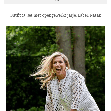
Outfit 13: set met opengewerkt jasje. Label: Natan