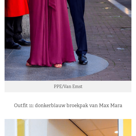
PPE/Van Emst
Outfit 11: donkerblauw broekpak van Max Mara