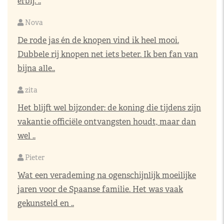
erbij. ..
Nova
De rode jas én de knopen vind ik heel mooi.
Dubbele rij knopen net iets beter. Ik ben fan van
bijna alle..
zita
Het blijft wel bijzonder: de koning die tijdens zijn
vakantie officiële ontvangsten houdt, maar dan
wel ..
Pieter
Wat een verademing na ogenschijnlijk moeilijke
jaren voor de Spaanse familie. Het was vaak
gekunsteld en ..