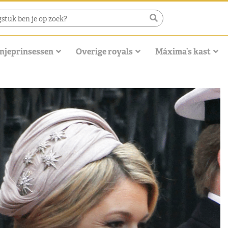
njeprinsessen
Overige royals
Máxima’s kast