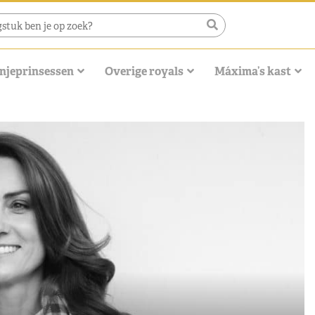
njeprinsessen
Overige royals
Máxima’s kast