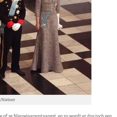
/Nieboer
2e of 3e Nieuwjaarsontvangst, en zo wordt er dus toch een