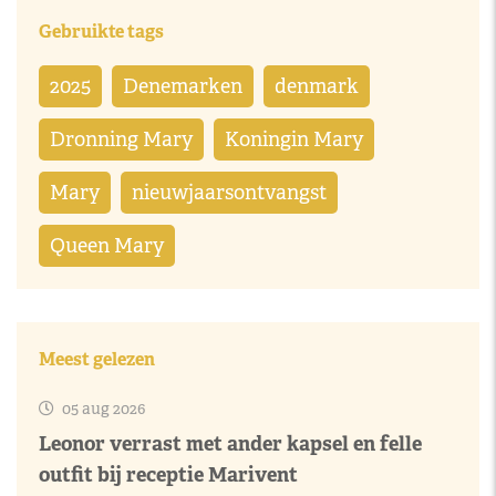
Gebruikte tags
2025
Denemarken
denmark
Dronning Mary
Koningin Mary
Mary
nieuwjaarsontvangst
Queen Mary
Meest gelezen
05 aug 2026
Leonor verrast met ander kapsel en felle
outfit bij receptie Marivent