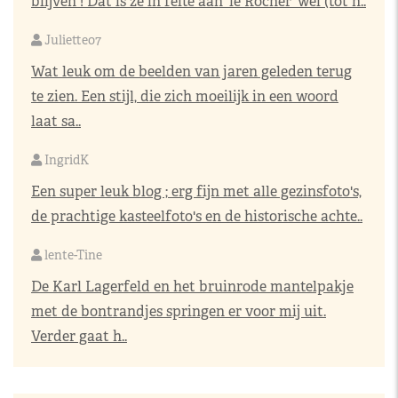
blijven ! Dat is ze in feite aan 'le Rocher' wel (tot h..
Juliette07
Wat leuk om de beelden van jaren geleden terug
te zien. Een stijl, die zich moeilijk in een woord
laat sa..
IngridK
Een super leuk blog ; erg fijn met alle gezinsfoto's,
de prachtige kasteelfoto's en de historische achte..
lente-Tine
De Karl Lagerfeld en het bruinrode mantelpakje
met de bontrandjes springen er voor mij uit.
Verder gaat h..