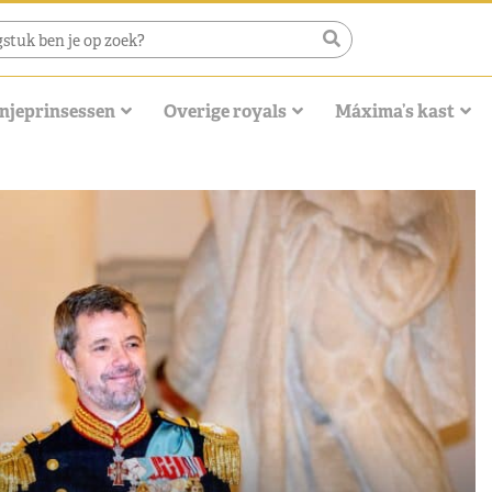
njeprinsessen
Overige royals
Máxima’s kast