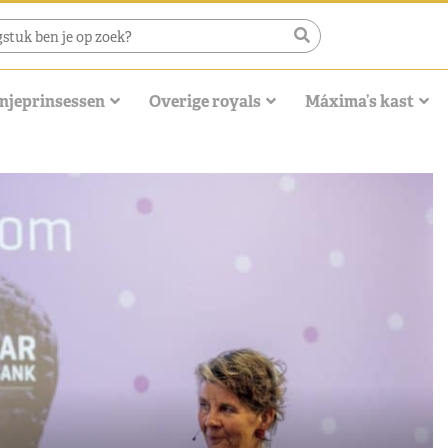
njeprinsessen
Overige royals
Máxima’s kast