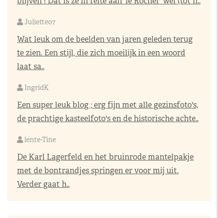
blijven ! Dat is ze in feite aan 'le Rocher' wel (tot h..
Juliette07
Wat leuk om de beelden van jaren geleden terug
te zien. Een stijl, die zich moeilijk in een woord
laat sa..
IngridK
Een super leuk blog ; erg fijn met alle gezinsfoto's,
de prachtige kasteelfoto's en de historische achte..
lente-Tine
De Karl Lagerfeld en het bruinrode mantelpakje
met de bontrandjes springen er voor mij uit.
Verder gaat h..