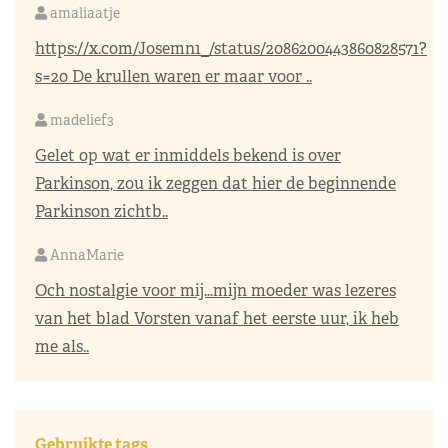
amaliaatje
https://x.com/Josemn1_/status/2086200443860828571?
s=20
De krullen waren er maar voor ..
madelief3
Gelet op wat er inmiddels bekend is over
Parkinson, zou ik zeggen dat hier de beginnende
Parkinson zichtb..
AnnaMarie
Och nostalgie voor mij…mijn moeder was lezeres
van het blad Vorsten vanaf het eerste uur, ik heb
me als..
Gebruikte tags