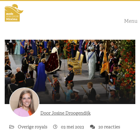
Menu
Door Josine Droogendijk
Overige royals
03 mei 2023
20 reacties