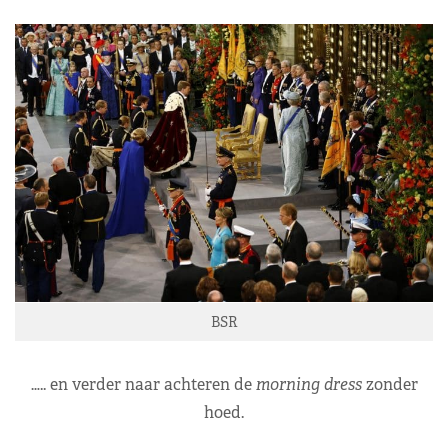
BSR
….. en verder naar achteren de
morning dress
zonder
hoed.