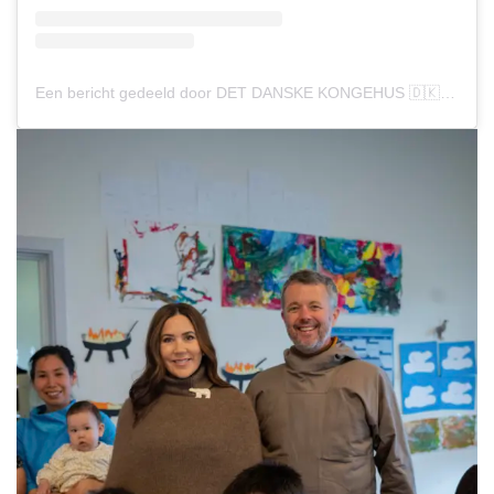
Een bericht gedeeld door DET DANSKE KONGEHUS 🇩🇰 (@detdanskekongehus)