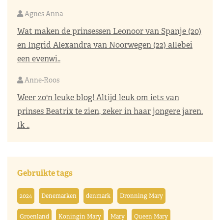
Agnes Anna
Wat maken de prinsessen Leonoor van Spanje (20)
en Ingrid Alexandra van Noorwegen (22) allebei
een evenwi..
Anne-Roos
Weer zo'n leuke blog! Altijd leuk om iets van
prinses Beatrix te zien, zeker in haar jongere jaren.
Ik ..
Gebruikte tags
2024
Denemarken
denmark
Dronning Mary
Groenland
Koningin Mary
Mary
Queen Mary