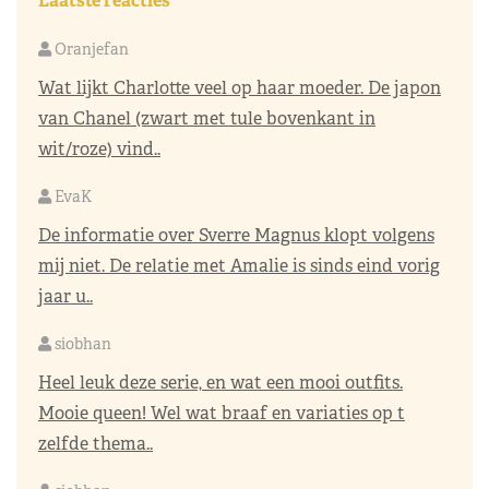
Laatste reacties
Oranjefan
Wat lijkt Charlotte veel op haar moeder. De japon
van Chanel (zwart met tule bovenkant in
wit/roze) vind..
EvaK
De informatie over Sverre Magnus klopt volgens
mij niet. De relatie met Amalie is sinds eind vorig
jaar u..
siobhan
Heel leuk deze serie, en wat een mooi outfits.
Mooie queen! Wel wat braaf en variaties op t
zelfde thema..