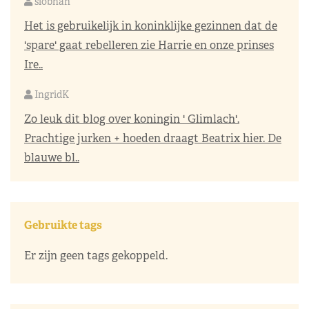
siobhan
Het is gebruikelijk in koninklijke gezinnen dat de
'spare' gaat rebelleren zie Harrie en onze prinses
Ire..
IngridK
Zo leuk dit blog over koningin ' Glimlach'.
Prachtige jurken + hoeden draagt Beatrix hier. De
blauwe bl..
Gebruikte tags
Er zijn geen tags gekoppeld.