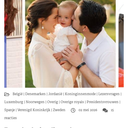
België
Denemarken
Jordanië
Koninginnenmode
Lezersvragen
Luxemburg
Noorwegen
Overig
Overige royals
Presidentsvrouwen
Spanje
Verenigd Koninkrijk
Zweden
02 mei 2026
15
reacties