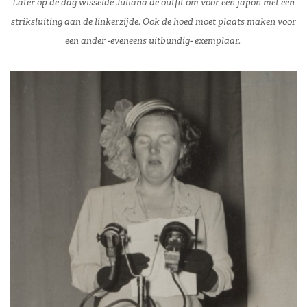
Later op de dag wisselde Juliana de outfit om voor een japon met een
striksluiting aan de linkerzijde. Ook de hoed moet plaats maken voor
een ander -eveneens uitbundig- exemplaar.