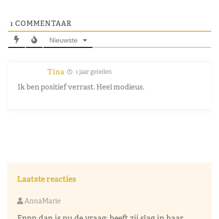
1
COMMENTAAR
Nieuwste
Tina
1 jaar geleden
Ik ben positief verrast. Heel modieus.
Laatste reacties
AnnaMarie
Ennn dan is nu de vraag: heeft zij slag in haar