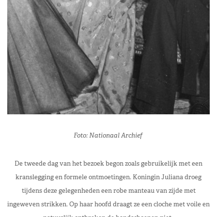
Foto: Nationaal Archief
De tweede dag van het bezoek begon zoals gebruikelijk met een
kranslegging en formele ontmoetingen. Koningin Juliana droeg
tijdens deze gelegenheden een robe manteau van zijde met
ingeweven strikken. Op haar hoofd draagt ze een cloche met voile en