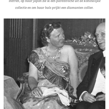
sterren, op haar japon zie ik een parelbroche uit de koninklijke
collectie en om haar hals prijkt een diamanten collier.