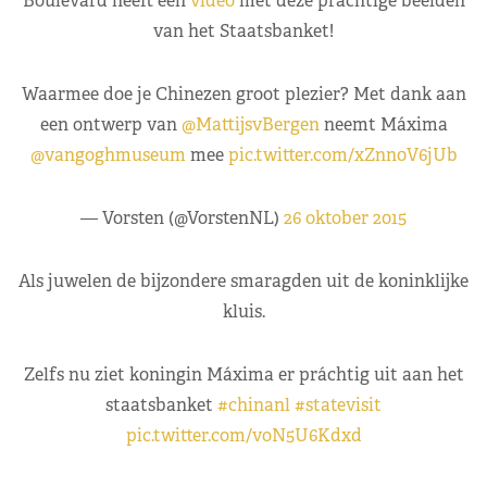
Boulevard heeft een
video
met deze prachtige beelden
van het Staatsbanket!
Waarmee doe je Chinezen groot plezier? Met dank aan
een ontwerp van
@MattijsvBergen
neemt Máxima
@vangoghmuseum
mee
pic.twitter.com/xZnn0V6jUb
— Vorsten (@VorstenNL)
26 oktober 2015
Als juwelen de bijzondere smaragden uit de koninklijke
kluis.
Zelfs nu ziet koningin Máxima er práchtig uit aan het
staatsbanket
#chinanl
#statevisit
pic.twitter.com/voN5U6Kdxd