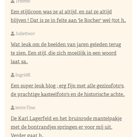
Trixedo
Een stijlicoon was ze al altijd, en zal ze altijd
blijven ! Dat is ze in feite aan 'le Rocher' wel (tot h..
Juliette07
Wat leuk om de beelden van jaren geleden terug
te zien. Een stijl, die zich moeilijk in een woord
laat sa..
IngridK
Een super leuk blog ; erg fijn met alle gezinsfoto's,
de prachtige kasteelfoto's en de historische achte..
lente-Tine
De Karl Lagerfeld en het bruinrode mantelpakje
met de bontrandjes springen er voor mij uit.
Verder gaat h..