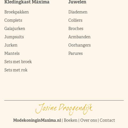
Kledingkast Máxima
Juwelen
Broekpakken
Diademen
Complets
Colliers
Galajurken
Broches
Jumpsuits
Armbanden
Jurken
Oorhangers
Mantels
Parures
Sets met broek
Sets met rok
ModekoninginMaxima.nl
|
Boeken
|
Over ons
|
Contact