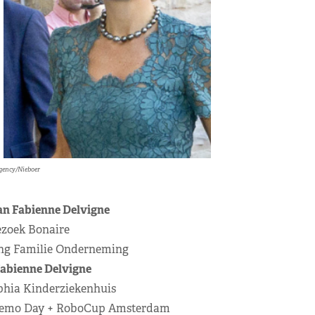
gency/Nieboer
an Fabienne Delvigne
Bezoek Bonaire
iking Familie Onderneming
Fabienne Delvigne
ophia Kinderziekenhuis
 Demo Day + RoboCup Amsterdam