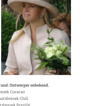
 rand. Ontwerper onbekend.
Bezoek Curacao
aatsbezoek Chili
atsbezoek Brazilië