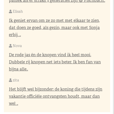
paniek als er straks 3 generaties zijn 😃 Fischbach..
Elisah
Ik geniet ervan om ze zo met met elkaar te zien,
dat doen ze goed, als gezin, maar ook met Sonja
erbij. ..
Nova
De rode jas én de knopen vind ik heel mooi.
Dubbele rij knopen net iets beter. Ik ben fan van
bijna alle..
zita
Het blijft wel bijzonder: de koning die tijdens zijn
vakantie officiële ontvangsten houdt, maar dan
wel ..