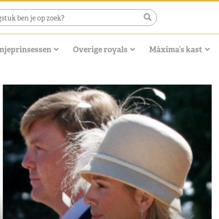
njeprinsessen
Overige royals
Máxima’s kast