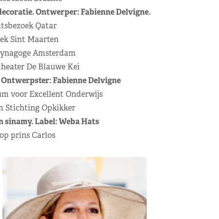
decoratie. Ontwerper: Fabienne Delvigne.
aatsbezoek Qatar
zoek Sint Maarten
k synagoge Amsterdam
 theater De Blauwe Kei
. Ontwerpster: Fabienne Delvigne
um voor Excellent Onderwijs
um Stichting Opkikker
n sinamy. Label: Weba Hats
oop prins Carlos