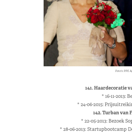
Foto's: PPE A
141. Haardecoratie v
* 16-11-2013: 
* 24-06-2015: Prijsuitre
142. Turban van 
* 22-05-2013: Bezoek S
* 28-06-2013: Startupbootcamp