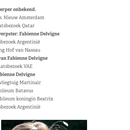
werper onbekend.
Ms. Nieuw Amsterdam
aatsbezoek Qatar
werpster: Fabienne Delvigne
tsbezoek Argentinië
ing Hof van Nassau
 van Fabienne Delvigne
taatsbezoek VAE
abienne Delvigne
vliegtuig Martinair
ubileum Batavus
ubileum koningin Beatrix
tsbezoek Argentinië