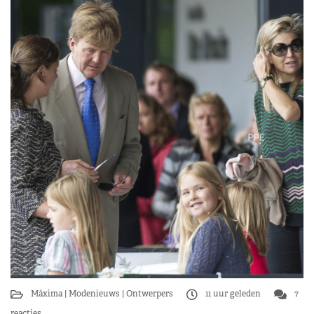
Máxima
Modenieuws
Ontwerpers
11 uur geleden
7
reacties