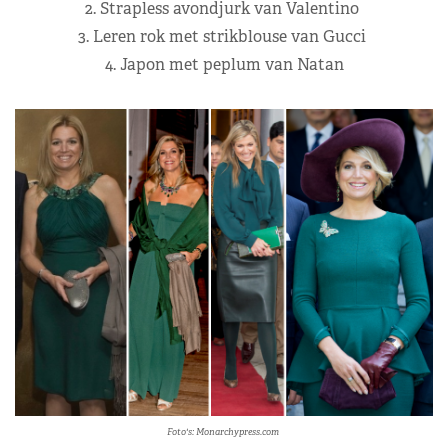
2. Strapless avondjurk van Valentino
3. Leren rok met strikblouse van Gucci
4. Japon met peplum van Natan
Foto's: Monarchypress.com