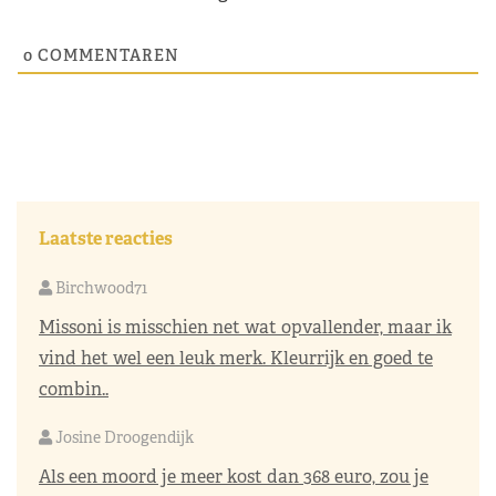
0
COMMENTAREN
Laatste reacties
Birchwood71
Missoni is misschien net wat opvallender, maar ik
vind het wel een leuk merk. Kleurrijk en goed te
combin..
Josine Droogendijk
Als een moord je meer kost dan 368 euro, zou je