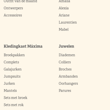
Outfit van de maand
Amalia
Ontwerpers
Alexia
Accessoires
Ariane
Laurentien
Mabel
Kledingkast Máxima
Juwelen
Broekpakken
Diademen
Complets
Colliers
Galajurken
Broches
Jumpsuits
Armbanden
Jurken
Oorhangers
Mantels
Parures
Sets met broek
Sets met rok