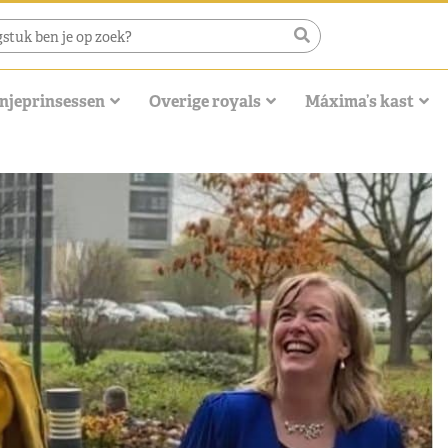
njeprinsessen
Overige royals
Máxima’s kast