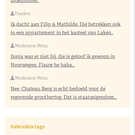
bloedmooie..
frankvc
Ik dacht aan Filip & Mathilde. Die betrekken ook
in een appartement in het kasteel van Laken..
Moderator Petra
Sonja was er niet bij, die is geloof ik gewoon in
Noorwegen. Flauw he haha...
Moderator Petra
Nee, Chateau Berg is echt bedoeld voor de
regerende groothertog. Dat is staatseigendom...
Gebruikte tags