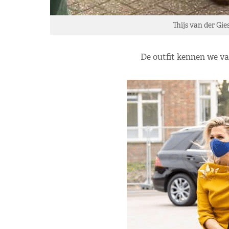
Thijs van der Gi
De outfit kennen we va