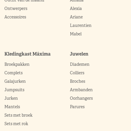
Outfit van de maand
Amalia
Ontwerpers
Alexia
Accessoires
Ariane
Laurentien
Mabel
Kledingkast Máxima
Juwelen
Broekpakken
Diademen
Complets
Colliers
Galajurken
Broches
Jumpsuits
Armbanden
Jurken
Oorhangers
Mantels
Parures
Sets met broek
Sets met rok