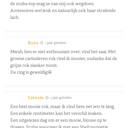
de scuba-top mag ze van mij ook wegdoen.
Accessoires wel leuk en natuurlijk ook haar stralende
lach.
Roos
1 jaar geleden
Mwah, ben er niet enthousiast over, vind het saai. Met
groene cactusleren rok vind ik mooier, ondanks dat de
grijze rok slanker toont.
De ring is geweldig🤩
Celeste
1 jaar geleden
Een heel mooie rok, maar ik vind hem net iets te lang .
Een enkele centimeter kan het verschil maken.
Een uitgelezen dag om er een mooie, blouse op te
dragen. Scuba associeer ik met een Shell poppetje