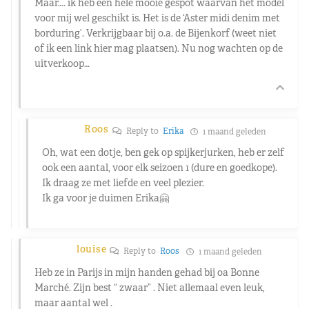
Maar…. ik heb een hele mooie gespot waarvan het model
voor mij wel geschikt is. Het is de ‘Aster midi denim met
borduring’. Verkrijgbaar bij o.a. de Bijenkorf (weet niet
of ik een link hier mag plaatsen). Nu nog wachten op de
uitverkoop…
Roos
Reply to
Erika
1 maand geleden
Oh, wat een dotje, ben gek op spijkerjurken, heb er zelf
ook een aantal, voor elk seizoen 1 (dure en goedkope).
Ik draag ze met liefde en veel plezier.
Ik ga voor je duimen Erika🤗
louise
Reply to
Roos
1 maand geleden
Heb ze in Parijs in mijn handen gehad bij oa Bonne
Marché. Zijn best “ zwaar” . Niet allemaal even leuk,
maar aantal wel .