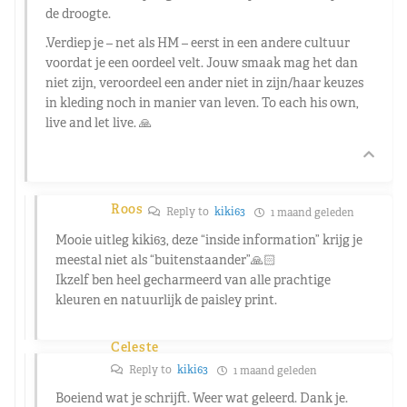
de droogte.
.Verdiep je – net als HM – eerst in een andere cultuur
voordat je een oordeel velt. Jouw smaak mag het dan
niet zijn, veroordeel een ander niet in zijn/haar keuzes
in kleding noch in manier van leven. To each his own,
live and let live. 🙏
Roos
Reply to
kiki63
1 maand geleden
Mooie uitleg kiki63, deze “inside information” krijg je
meestal niet als “buitenstaander”🙏🏻
Ikzelf ben heel gecharmeerd van alle prachtige
kleuren en natuurlijk de paisley print.
Celeste
Reply to
kiki63
1 maand geleden
Boeiend wat je schrijft. Weer wat geleerd. Dank je.