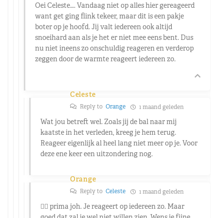
Oei Celeste…. Vandaag niet op alles hier gereageerd
want get ging flink tekeer, maar dit is een pakje
boter op je hoofd. Jij valt iedereen ook altijd
snoeihard aan als je het er niet mee eens bent. Dus
nu niet ineens zo onschuldig reageren en verderop
zeggen door de warmte reageert iedereen zo.
Celeste
Reply to
Orange
1 maand geleden
Wat jou betreft wel. Zoals jij de bal naar mij
kaatste in het verleden, kreeg je hem terug.
Reageer eigenlijk al heel lang niet meer op je. Voor
deze ene keer een uitzondering nog.
Orange
Reply to
Celeste
1 maand geleden
👍🏻 prima joh. Je reageert op iedereen zo. Maar
goed dat zal je wel niet willen zien. Wens je fijne