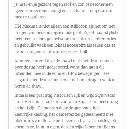
je haar en je gezicht tegen stof en zon te beschermen
(geen zonnecrème nodig) en je lichaamstemperatuur
mee te reguleren.
HM Máxima is niet alleen een stijlicoon als het om het
dragen van hedendaagse mode gaat. Zij (of haar stylist)
heeft een feilloos gevoel voor van culturele referenties
en gebruikt vaak een lokaal accessoire als teken dat ze
de ontvangende cultuur respecteert. 🕊️
Jammer echter dat ze de shawl niet met de uiteinden
over de rug heeft gedrapeerd, want dan gaan die
uiteinden mee in de wind en HM’s bewegingen. Heel
elegant, met de uiteinden over de borst dragen vaak de
heren de shawl.
India is een prachtig, historisch rijk en wijs (Ayurveda)
land. Het landschap kan vooral in Rajasthan heel droog
en kaal zijn. De mensen daar dragen vaak heel
kleurrijke kleding, het damestextiel gedessineerd met
blokprints van florale motieven en fractals (paisley). En
vormen zo, in mijn ogen, de kleurrijke bloemen tijdens