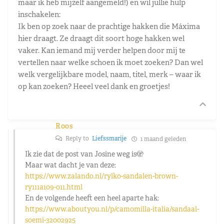
maar ik heb mijzelf aangemeld!) en wil jullie hulp
inschakelen:
Ik ben op zoek naar de prachtige hakken die Máxima
hier draagt. Ze draagt dit soort hoge hakken wel
vaker. Kan iemand mij verder helpen door mij te
vertellen naar welke schoen ik moet zoeken? Dan wel
welk vergelijkbare model, naam, titel, merk – waar ik
op kan zoeken? Heeel veel dank en groetjes!
Roos
Reply to
Liefssmarije
1 maand geleden
Ik zie dat de post van Josine weg is🫣
Maar wat dacht je van deze:
https://www.zalando.nl/rylko-sandalen-brown-
ry111a109-o11.html
En de volgende heeft een heel aparte hak:
https://www.aboutyou.nl/p/camomilla-italia/sandaal-
soemi-32002925