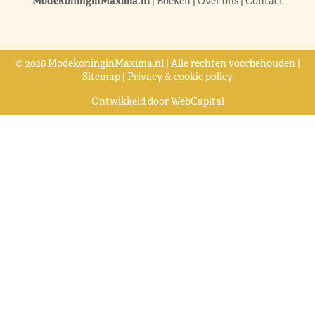
ModekoninginMaxima.nl
|
Boeken
|
Over ons
|
Contact
© 2026 ModekoninginMaxima.nl | Alle rechten voorbehouden |
Sitemap
|
Privacy & cookie policy
Ontwikkeld door
WebCapital