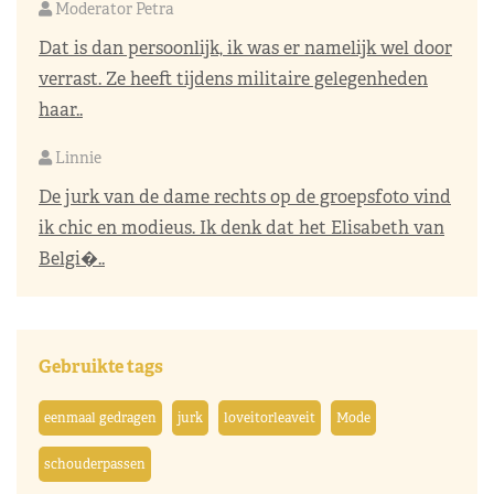
Moderator Petra
Dat is dan persoonlijk, ik was er namelijk wel door
verrast. Ze heeft tijdens militaire gelegenheden
haar..
Linnie
De jurk van de dame rechts op de groepsfoto vind
ik chic en modieus. Ik denk dat het Elisabeth van
Belgi�..
Gebruikte tags
eenmaal gedragen
jurk
loveitorleaveit
Mode
schouderpassen