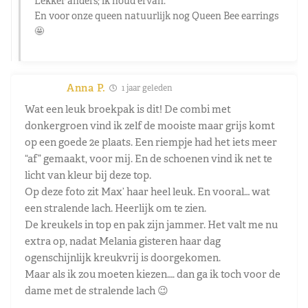
Lekker anders; ik houd ervan.
En voor onze queen natuurlijk nog Queen Bee earrings
🤩
Anna P.
1 jaar geleden
Wat een leuk broekpak is dit! De combi met
donkergroen vind ik zelf de mooiste maar grijs komt
op een goede 2e plaats. Een riempje had het iets meer
“af” gemaakt, voor mij. En de schoenen vind ik net te
licht van kleur bij deze top.
Op deze foto zit Max’ haar heel leuk. En vooral… wat
een stralende lach. Heerlijk om te zien.
De kreukels in top en pak zijn jammer. Het valt me nu
extra op, nadat Melania gisteren haar dag
ogenschijnlijk kreukvrij is doorgekomen.
Maar als ik zou moeten kiezen…. dan ga ik toch voor de
dame met de stralende lach 😉