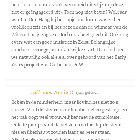
heur haar maar ook zo’n vermoeid uiterlijk (op deze
ziet er geëngageerd uit). Toch nog niet beter? Wel raar
want in Den Haag bij het lapje borduren was ze heel
vrolijk en fris en bij het bezoek aan de winnaar van de
Willem I prijs zag ze er toch ook heel goed uit. Ook nog
even: wat een goed initiatief in Zeist. Belangrijke
aandacht: vroege jaren/kansrijke start. Daar hebben
we natuurlijk ook al e.e.a. over gehoord van het Early
Years project van Catherine, PoW.
Juffrouw Annie
1 jaar geleden
Ik ben in de minderheid, maar ik vind het niet zo’n
succes. Vind de kleurencombinatie niet zo geslaagd en
het pak oogt veel vrouwelijker met de strikblouse.
Ook de pumps vind ik niet zo mooi hierbij, de kleur
niet en überhaupt zouden laarsjes beter staan.
Alles bij elkaar vind ik het wat amateuristisch