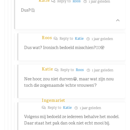
Katie
Reply to
Roos
1 jaar geleden
Dus?🤔
Roos
Reply to
Katie
1 jaar geleden
Dus wat? Ironisch bedoeld misschien?🤷‍♀️🫣
Katie
Reply to
Roos
1 jaar geleden
Nee hoor, zou niet durven😁, maar wat zijn nou
toch die zogenaamde ‘echte vrouwen’?
Ingemariet
Reply to
Katie
1 jaar geleden
Volgens mij bedoeld ze iedereen behalve het model.
Daar staat het pak dan ook niet echt mooi bij.