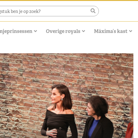
njeprinsessen
Overige royals
Máxima’s kast