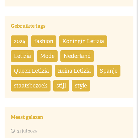
Gebruikte tags
2024
fashion
Koningin Letizia
Letizia
Mode
Nederland
Queen Letizia
Reina Letizia
Spanje
staatsbezoek
stijl
style
Meest gelezen
31 jul 2026