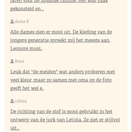
jaren voor de Spaanse familie. Het was vaak
gekunsteld en ..
Anna P.
Alle dames zien er mooi uit. De kleding van de
jongere generatie spreekt mij het meeste aan.
Leonore mooi..
Roos
Leuk dat "de meiden" wat anders proberen met
veel kleur, maar zo samen met oma op de foto
geeft het wel e..
colora
De richting van de stof is mooi gebruikt in het
ontwerp van de jurk van Letizia. Ze ziet er stijlvol
uit...