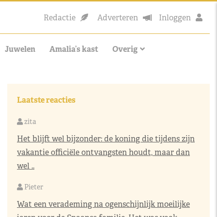
Redactie
Adverteren
Inloggen
Juwelen
Amalia’s kast
Overig
Laatste reacties
zita
Het blijft wel bijzonder: de koning die tijdens zijn
vakantie officiële ontvangsten houdt, maar dan
wel ..
Pieter
Wat een verademing na ogenschijnlijk moeilijke