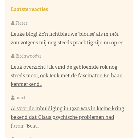
Laatste reacties
Pieter
Leuke blog! Zo’n lichtblauwe ‘blouse’ als in 1981
zou volgens mij nog steeds prachtig zijn nu op ee..
Birchwood71
Leuk overzicht!! Ik vind de gebloemde rok nog
steeds mooi, ook leuk met de fascinator. En haar
kenmerkend..
mart
Al voor de inhuldiging in 1980 was in kleine kring
bekend dat Claus psychische problemen had
(bron: 'Beat..