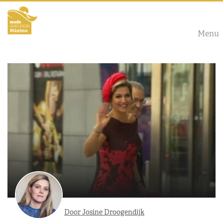
Menu
Door Josine Droogendijk