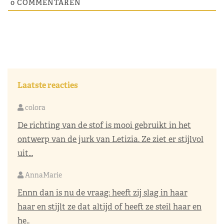
0
COMMENTAREN
Laatste reacties
colora
De richting van de stof is mooi gebruikt in het
ontwerp van de jurk van Letizia. Ze ziet er stijlvol
uit...
AnnaMarie
Ennn dan is nu de vraag: heeft zij slag in haar
haar en stijlt ze dat altijd of heeft ze steil haar en
he..