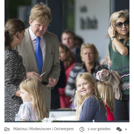
Máxima
Modenieuws
Ontwerpers
5 uur geleden
4