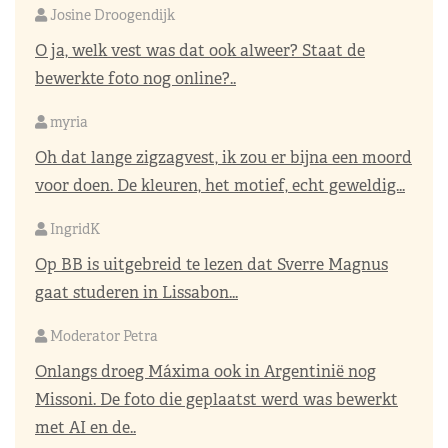
Josine Droogendijk
O ja, welk vest was dat ook alweer? Staat de
bewerkte foto nog online?..
myria
Oh dat lange zigzagvest, ik zou er bijna een moord
voor doen. De kleuren, het motief, echt geweldig...
IngridK
Op BB is uitgebreid te lezen dat Sverre Magnus
gaat studeren in Lissabon...
Moderator Petra
Onlangs droeg Máxima ook in Argentinië nog
Missoni. De foto die geplaatst werd was bewerkt
met AI en de..