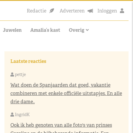
Redactie
Adverteren
Inloggen
Juwelen
Amalia’s kast
Overig
Laatste reacties
pettje
Wat doen de Spanjaarden dat goed, vakantie
combineren met enkele officiële uitstapjes. En alle
drie dame..
IngridK
Ook ik heb genoten van alle foto's van prinses