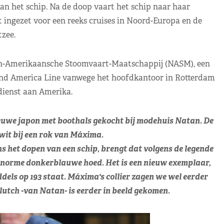
 het schip. Na de doop vaart het schip naar haar
ngezet voor een reeks cruises in Noord-Europa en de
zee.
ch-Amerikaansche Stoomvaart-Maatschappij (NASM), een
land America Line vanwege het hoofdkantoor in Rotterdam
dienst aan Amerika.
euwe japon met boothals gekocht bij modehuis Natan. De
 wit bij een rok van Máxima.
 het dopen van een schip, brengt dat volgens de legende
enorme donkerblauwe hoed. Het is een nieuw exemplaar,
els op 193 staat. Máxima's collier zagen we wel eerder
clutch -van Natan- is eerder in beeld gekomen.