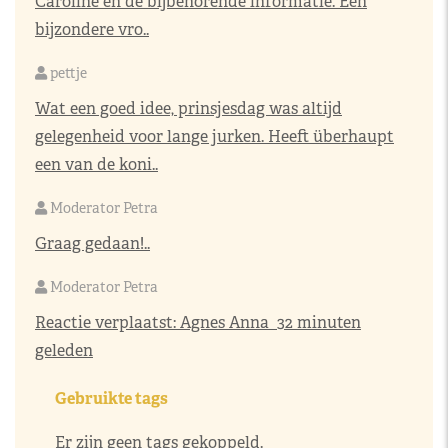
Caroline en de bijbehorende informatie. Een
bijzondere vro..
pettje
Wat een goed idee, prinsjesdag was altijd
gelegenheid voor lange jurken. Heeft überhaupt
een van de koni..
Moderator Petra
Graag gedaan!..
Moderator Petra
Reactie verplaatst:
Agnes Anna
32 minuten
geleden
Gebruikte tags
Er zijn geen tags gekoppeld.