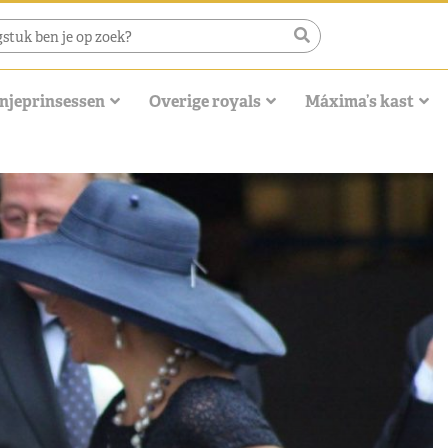
njeprinsessen
Overige royals
Máxima’s kast