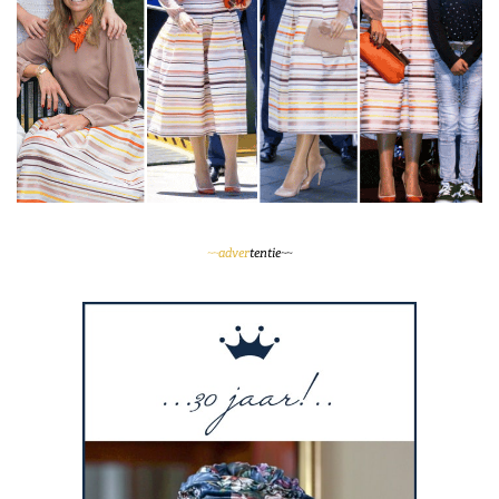
~~adver
tentie~~