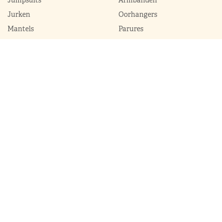
Jumpsuits
Armbanden
Jurken
Oorhangers
Mantels
Parures
Sets met broek
Sets met rok
ModekoninginMaxima.nl
|
Boeken
|
Over ons
|
Contact
© 2026 ModekoninginMaxima.nl | Alle rechten voorbehouden |
Sitemap
|
Privacy & cookie policy
Ontwikkeld door
WebCapital