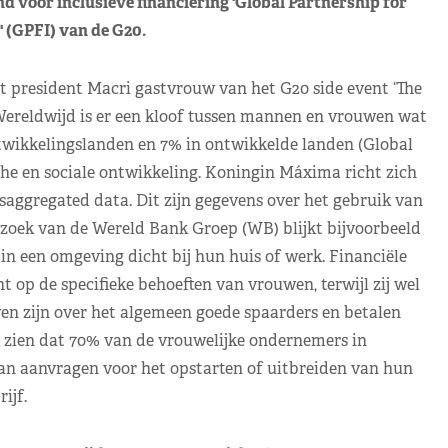
voor inclusieve financiering 'Global Partnership for
' (GPFI) van de G20.
resident Macri gastvrouw van het G20 side event ‘The
reldwijd is er een kloof tussen mannen en vrouwen wat
ntwikkelingslanden en 7% in ontwikkelde landen (Global
e en sociale ontwikkeling. Koningin Máxima richt zich
ggregated data. Dit zijn gegevens over het gebruik van
erzoek van de Wereld Bank Groep (WB) blijkt bijvoorbeeld
in een omgeving dicht bij hun huis of werk. Financiële
op de specifieke behoeften van vrouwen, terwijl zij wel
n zijn over het algemeen goede spaarders en betalen
k zien dat 70% van de vrouwelijke ondernemers in
an aanvragen voor het opstarten of uitbreiden van hun
ijf.