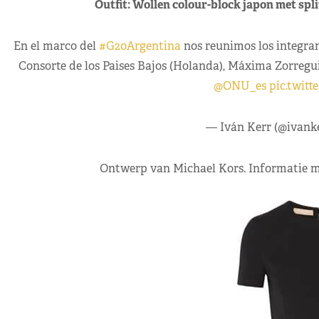
Outfit: Wollen colour-block japon met spl
En el marco del
#G20Argentina
nos reunimos los integran
Consorte de los Paises Bajos (Holanda), Máxima Zorreguie
@ONU_es
pic.twit
— Iván Kerr (@ivank
Ontwerp van Michael Kors. Informatie 