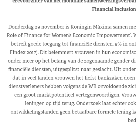
erevoorzitter van het mondiale samenwerkingsverband 
Financial Inclusion
Donderdag 29 november is Koningin Máxima samen met p
Role of Finance for Women’s Economic Empowerment’. We
betreft goede toegang tot financiële diensten, 9% in o
Findex 2017). Dit belemmert vrouwen in hun economisch
onder meer op het belang van de zogenaamde gender disa
financiële diensten, uitgesplitst naar geslacht. Uit ond
dat in veel landen vrouwen het liefst bankzaken doen 
dienstverleners hebben volgens de WB onvoldoende zicht 
een groot marktpotentieel vertegenwoordigen. Vrouwe
leningen op tijd terug. Onderzoek laat echter oo
ontwikkelingslanden geen betaalbare formele lening k
bedr