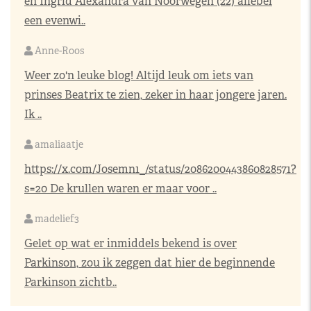
en Ingrid Alexandra van Noorwegen (22) allebei
een evenwi..
Anne-Roos
Weer zo'n leuke blog! Altijd leuk om iets van
prinses Beatrix te zien, zeker in haar jongere jaren.
Ik ..
amaliaatje
https://x.com/Josemn1_/status/2086200443860828571?
s=20
De krullen waren er maar voor ..
madelief3
Gelet op wat er inmiddels bekend is over
Parkinson, zou ik zeggen dat hier de beginnende
Parkinson zichtb..