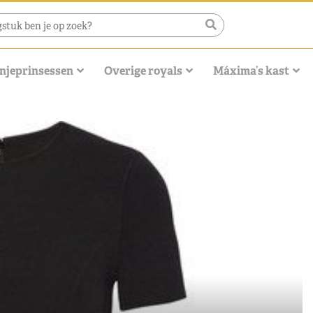
njeprinsessen
Overige royals
Máxima’s kast