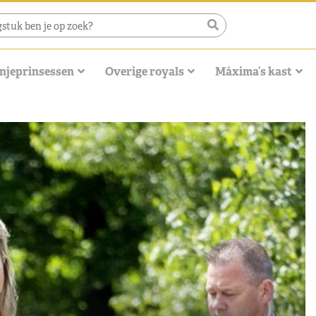
njeprinsessen
Overige royals
Máxima’s kast