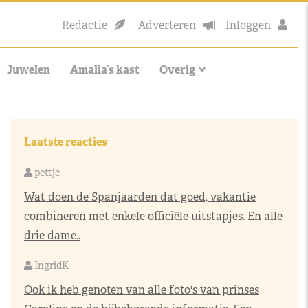
Redactie
Adverteren
Inloggen
Juwelen
Amalia’s kast
Overig
Laatste reacties
pettje
Wat doen de Spanjaarden dat goed, vakantie
combineren met enkele officiële uitstapjes. En alle
drie dame..
IngridK
Ook ik heb genoten van alle foto's van prinses