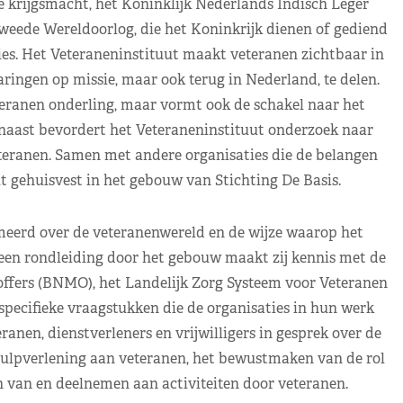
e krijgsmacht, het Koninklijk Nederlands Indisch Leger
weede Wereldoorlog, die het Koninkrijk dienen of gediend
es. Het Veteraneninstituut maakt veteranen zichtbaar in
ingen op missie, maar ook terug in Nederland, te delen.
teranen onderling, maar vormt ook de schakel naar het
rnaast bevordert het Veteraneninstituut onderzoek naar
teranen. Samen met andere organisaties die de belangen
t gehuisvest in het gebouw van Stichting De Basis.
eerd over de veteranenwereld en de wijze waarop het
 een rondleiding door het gebouw maakt zij kennis met de
offers (BNMO), het Landelijk Zorg Systeem voor Veteranen
pecifieke vraagstukken die de organisaties in hun werk
en, dienstverleners en vrijwilligers in gesprek over de
hulpverlening aan veteranen, het bewustmaken van de rol
 van en deelnemen aan activiteiten door veteranen.