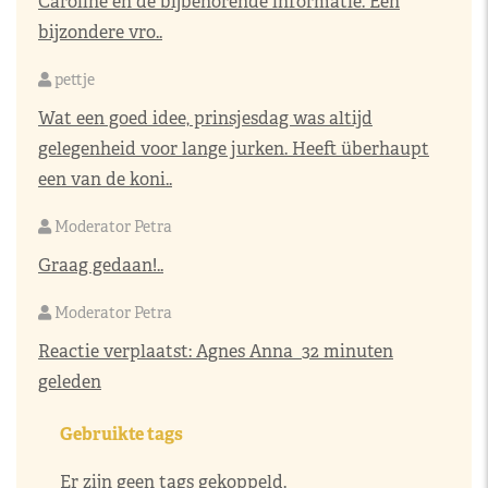
Caroline en de bijbehorende informatie. Een
bijzondere vro..
pettje
Wat een goed idee, prinsjesdag was altijd
gelegenheid voor lange jurken. Heeft überhaupt
een van de koni..
Moderator Petra
Graag gedaan!..
Moderator Petra
Reactie verplaatst:
Agnes Anna
32 minuten
geleden
Gebruikte tags
Er zijn geen tags gekoppeld.