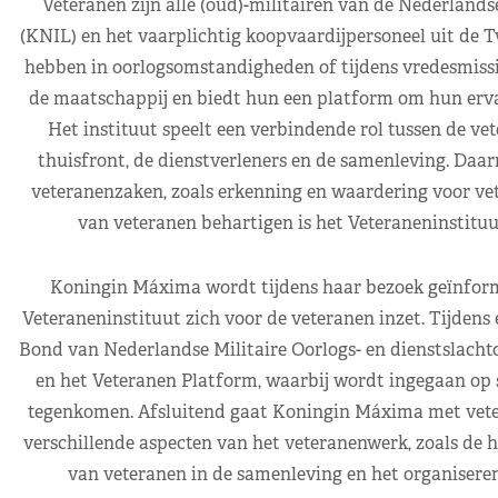
Veteranen zijn alle (oud)-militairen van de Nederlands
(KNIL) en het vaarplichtig koopvaardijpersoneel uit de T
hebben in oorlogsomstandigheden of tijdens vredesmissi
de maatschappij en biedt hun een platform om hun ervar
Het instituut speelt een verbindende rol tussen de ve
thuisfront, de dienstverleners en de samenleving. Daa
veteranenzaken, zoals erkenning en waardering voor ve
van veteranen behartigen is het Veteraneninstituu
Koningin Máxima wordt tijdens haar bezoek geïnform
Veteraneninstituut zich voor de veteranen inzet. Tijdens
Bond van Nederlandse Militaire Oorlogs- en dienstslacht
en het Veteranen Platform, waarbij wordt ingegaan op s
tegenkomen. Afsluitend gaat Koningin Máxima met veteran
verschillende aspecten van het veteranenwerk, zoals de 
van veteranen in de samenleving en het organiseren