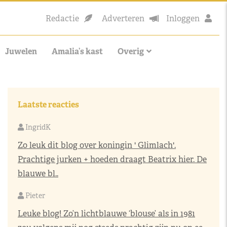
Redactie
Adverteren
Inloggen
Juwelen
Amalia’s kast
Overig
Laatste reacties
IngridK
Zo leuk dit blog over koningin ' Glimlach'.
Prachtige jurken + hoeden draagt Beatrix hier. De
blauwe bl..
Pieter
Leuke blog! Zo’n lichtblauwe ‘blouse’ als in 1981