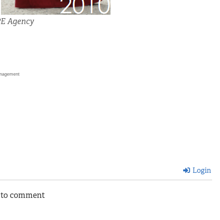
PE Agency
nagement
Login
n to comment