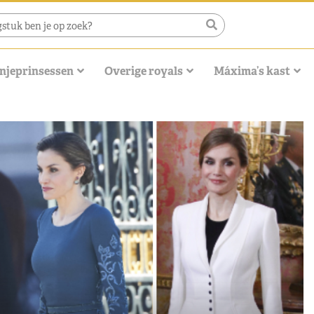
njeprinsessen
Overige royals
Máxima’s kast