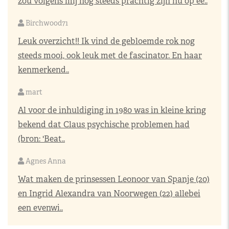
zou volgens mij nog steeds prachtig zijn nu op ee..
Birchwood71
Leuk overzicht!! Ik vind de gebloemde rok nog
steeds mooi, ook leuk met de fascinator. En haar
kenmerkend..
mart
Al voor de inhuldiging in 1980 was in kleine kring
bekend dat Claus psychische problemen had
(bron: 'Beat..
Agnes Anna
Wat maken de prinsessen Leonoor van Spanje (20)
en Ingrid Alexandra van Noorwegen (22) allebei
een evenwi..