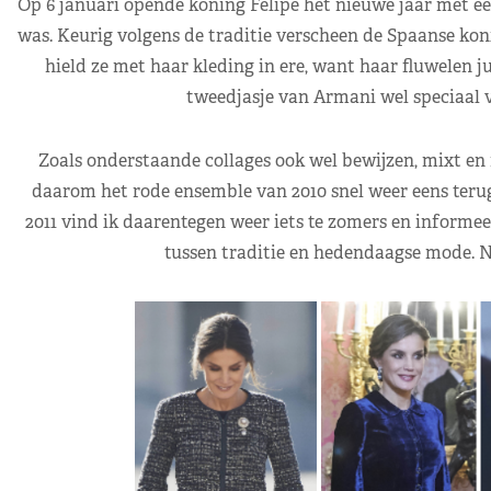
Op 6 januari opende koning Felipe het nieuwe jaar met ee
was. Keurig volgens de traditie verscheen de Spaanse koni
hield ze met haar kleding in ere, want haar fluwelen jur
tweedjasje van Armani wel speciaal 
Zoals onderstaande collages ook wel bewijzen, mixt en 
daarom het rode ensemble van 2010 snel weer eens terug 
2011 vind ik daarentegen weer iets te zomers en informeel,
tussen traditie en hedendaagse mode. N