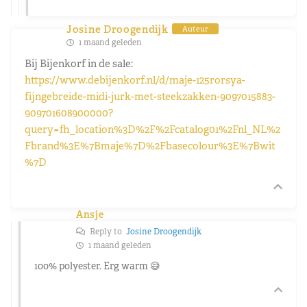
Josine Droogendijk
Auteur
1 maand geleden
Bij Bijenkorf in de sale:
https://www.debijenkorf.nl/d/maje-125rorsya-
fijngebreide-midi-jurk-met-steekzakken-9097015883-
909701608900000?
query=fh_location%3D%2F%2Fcatalog01%2Fnl_NL%2
Fbrand%3E%7Bmaje%7D%2Fbasecolour%3E%7Bwit
%7D
Ansje
Reply to
Josine Droogendijk
1 maand geleden
100% polyester. Erg warm 😅