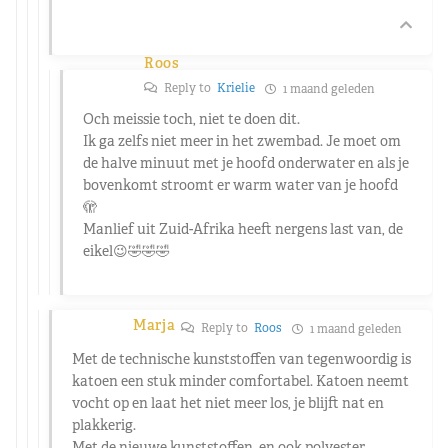
Roos
Reply to
Krielie
1 maand geleden
Och meissie toch, niet te doen dit.
Ik ga zelfs niet meer in het zwembad. Je moet om
de halve minuut met je hoofd onderwater en als je
bovenkomt stroomt er warm water van je hoofd
🫣
Manlief uit Zuid-Afrika heeft nergens last van, de
eikel😉🤣🤣🤣
Marja
Reply to
Roos
1 maand geleden
Met de technische kunststoffen van tegenwoordig is
katoen een stuk minder comfortabel. Katoen neemt
vocht op en laat het niet meer los, je blijft nat en
plakkerig.
Met de nieuwe kunststoffen, en ook polyester