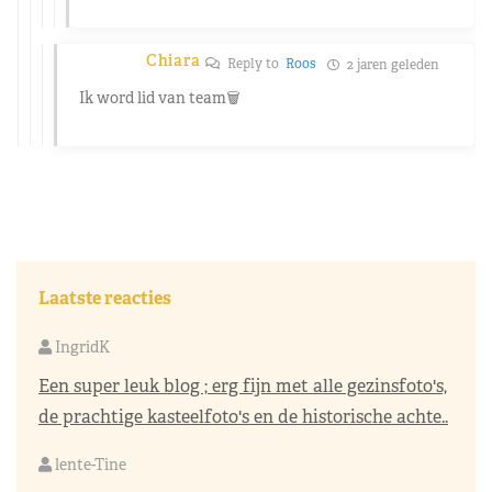
Chiara
Reply to
Roos
2 jaren geleden
Ik word lid van team🗑️
Laatste reacties
IngridK
Een super leuk blog ; erg fijn met alle gezinsfoto's,
de prachtige kasteelfoto's en de historische achte..
lente-Tine