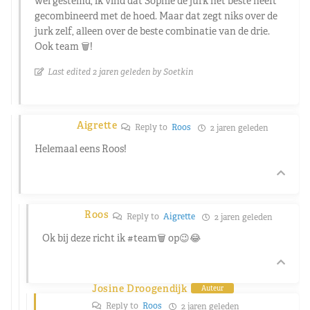
wel gestemd, ik vind dat Sophie de jurk het beste heeft
gecombineerd met de hoed. Maar dat zegt niks over de
jurk zelf, alleen over de beste combinatie van de drie.
Ook team 🗑️!
Last edited 2 jaren geleden by Soetkin
Aigrette
Reply to
Roos
2 jaren geleden
Helemaal eens Roos!
Roos
Reply to
Aigrette
2 jaren geleden
Ok bij deze richt ik #team🗑️ op😉😂
Josine Droogendijk
Auteur
Reply to
Roos
2 jaren geleden