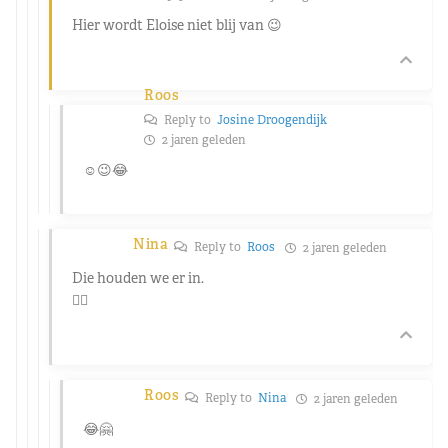
Hier wordt Eloise niet blij van 😉
Roos
Reply to
Josine Droogendijk
2 jaren geleden
☺️😉😂
Nina
Reply to
Roos
2 jaren geleden
Die houden we er in.
👍🏻
Roos
Reply to
Nina
2 jaren geleden
😂🤗