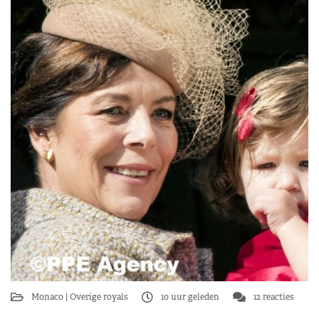
Monaco
Overige royals
10 uur geleden
12 reacties