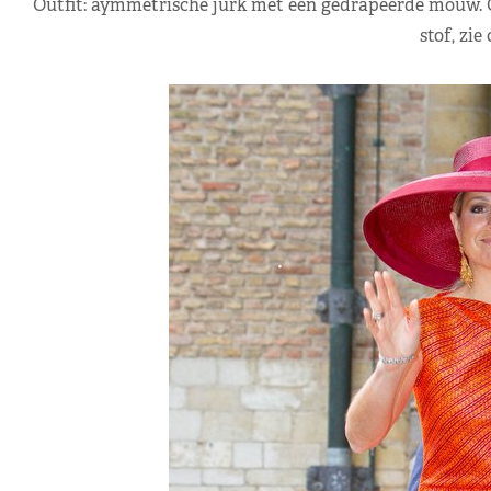
Outfit: aymmetrische jurk met één gedrapeerde mouw. O
stof, zie