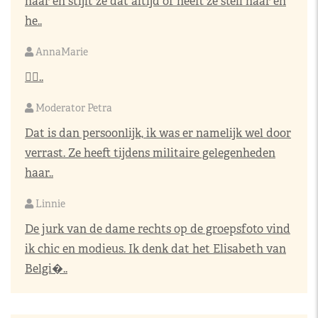
haar en stijlt ze dat altijd of heeft ze steil haar en
he..
AnnaMarie
👌🏼..
Moderator Petra
Dat is dan persoonlijk, ik was er namelijk wel door
verrast. Ze heeft tijdens militaire gelegenheden
haar..
Linnie
De jurk van de dame rechts op de groepsfoto vind
ik chic en modieus. Ik denk dat het Elisabeth van
Belgi�..