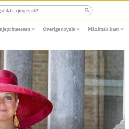
njeprinsessen
Overige royals
Máxima’s kast