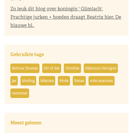
Zo leuk dit blog over koningin ' Glimlach'.
Prachtige jurken + hoeden draagt Beatrix hier. De
blauwe bl..
Gebruikte tags
Bettina Thomas
Dit of dat
Ditofdat
Fabienne Delvigne
jas
kleding
Máxima
Mode
Natan
robe manteau
stemmen
Meest gelezen