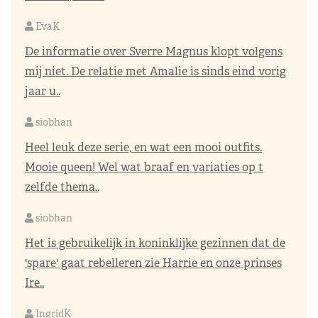
EvaK
De informatie over Sverre Magnus klopt volgens
mij niet. De relatie met Amalie is sinds eind vorig
jaar u..
siobhan
Heel leuk deze serie, en wat een mooi outfits.
Mooie queen! Wel wat braaf en variaties op t
zelfde thema..
siobhan
Het is gebruikelijk in koninklijke gezinnen dat de
'spare' gaat rebelleren zie Harrie en onze prinses
Ire..
IngridK