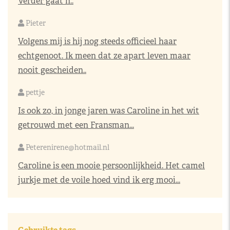
Verder gaat h..
Pieter
Volgens mij is hij nog steeds officieel haar
echtgenoot. Ik meen dat ze apart leven maar
nooit gescheiden..
pettje
Is ook zo, in jonge jaren was Caroline in het wit
getrouwd met een Fransman...
Peterenirene@hotmail.nl
Caroline is een mooie persoonlijkheid. Het camel
jurkje met de voile hoed vind ik erg mooi...