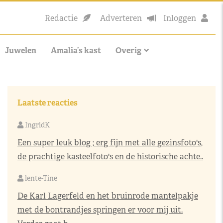
Redactie
Adverteren
Inloggen
Juwelen
Amalia’s kast
Overig
Laatste reacties
IngridK
Een super leuk blog ; erg fijn met alle gezinsfoto's,
de prachtige kasteelfoto's en de historische achte..
lente-Tine
De Karl Lagerfeld en het bruinrode mantelpakje
met de bontrandjes springen er voor mij uit.