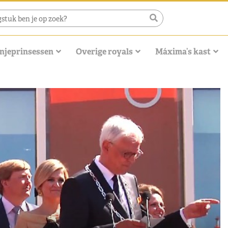
njeprinsessen
Overige royals
Máxima’s kast