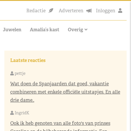
Redactie
Adverteren
Inloggen
Juwelen
Amalia’s kast
Overig
Laatste reacties
pettje
Wat doen de Spanjaarden dat goed, vakantie
combineren met enkele officiële uitstapjes. En alle
drie dame..
IngridK
Ook ik heb genoten van alle foto's van prinses