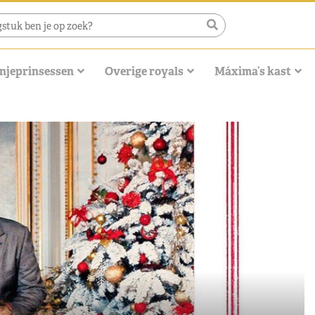
njeprinsessen
Overige royals
Máxima’s kast