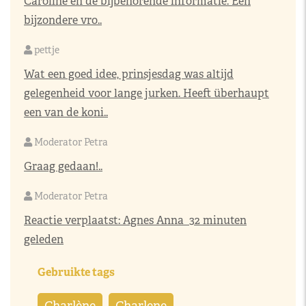
Caroline en de bijbehorende informatie. Een
bijzondere vro..
pettje
Wat een goed idee, prinsjesdag was altijd
gelegenheid voor lange jurken. Heeft überhaupt
een van de koni..
Moderator Petra
Graag gedaan!..
Moderator Petra
Reactie verplaatst:
Agnes Anna
32 minuten
geleden
Gebruikte tags