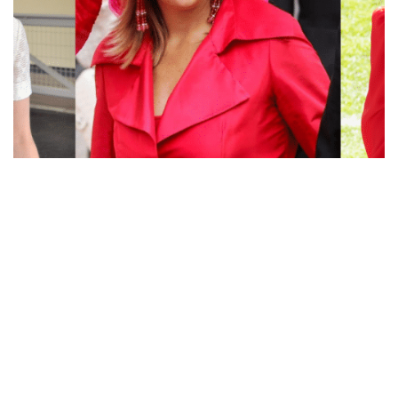
Accessoires
België
Máxima
Overige royals
30 jul 2026
26 reacties
Koninklijke hoeden: the bigger, the better?
Dat royals hoeden dragen weten we allemaal. Maar wat
zijn nu eigenlijk de allergrootste hoeden die er
gedragen zijn? Moderator Petra zette de grootste
koninklijke…