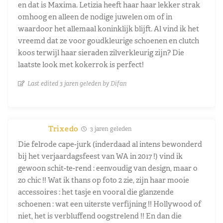
en dat is Maxima. Letizia heeft haar haar lekker strak
omhoog en alleen de nodige juwelen om of in
waardoor het allemaal koninklijk blijft. Al vind ik het
vreemd dat ze voor goudkleurige schoenen en clutch
koos terwijl haar sieraden zilverkleurig zijn? Die
laatste look met kokerrok is perfect!
Last edited 3 jaren geleden by Difan
Trixedo
3 jaren geleden
Die felrode cape-jurk (inderdaad al intens bewonderd
bij het verjaardagsfeest van WA in 2017 !) vind ik
gewoon schit-te-rend : eenvoudig van design, maar o
zo chic !! Wat ik thans op foto 2 zie, zijn haar mooie
accessoires : het tasje en vooral die glanzende
schoenen : wat een uiterste verfijning !! Hollywood of
niet, het is verbluffend oogstrelend !! En dan die