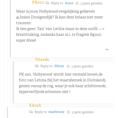
PK020
Reply to
Anna
3 jaren geleden
Waar is jouw Hollywood-vergelijking gebleven
@Josine Droogendijk
? Ik kan deze helaas niet meer
traceren.
Ik ben geen “fan” van Letitia maar in deze outfit —>
breathtaking, ondanks haar m.i. te fragiele figuur;
super dress!
Trixedo
Reply to
PK020
3 jaren geleden
PK 020, ‘Hollywood’ wordt hier vermeld boven de
foto van Letizia (bij het staatsbezoek in Duitsland),
gezien vanop de rug, waar je ook haar schitterende,
hyperverfijnde schoenen ziet !
Elisah
Reply to
maribrune
3 jaren geleden