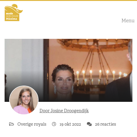
Menu
Door Josine Droogendijk
Overige royals
19 okt 2022
26 reacties