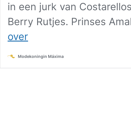
in een jurk van Costarell
Berry Rutjes. Prinses Ama
Toegift:
over
nieuwe
beelden
van
Modekoningin Máxima
Máxima
en
Amalia
bij
adellijk
huwelijk