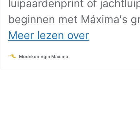
luipaardenprint of jachtl
beginnen met Máxima's gr
Máxima
Meer lezen over
en
dessins:
de
Modekoningin Máxima
dierenprint