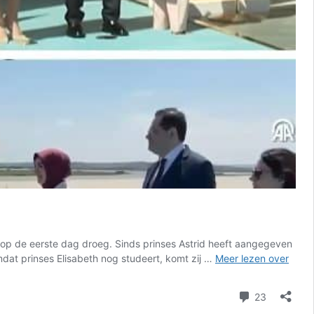
 op de eerste dag droeg. Sinds prinses Astrid heeft aangegeven
Konin
dat prinses Elisabeth nog studeert, komt zij …
Meer lezen over
Mathi
op
reacties
23
econ