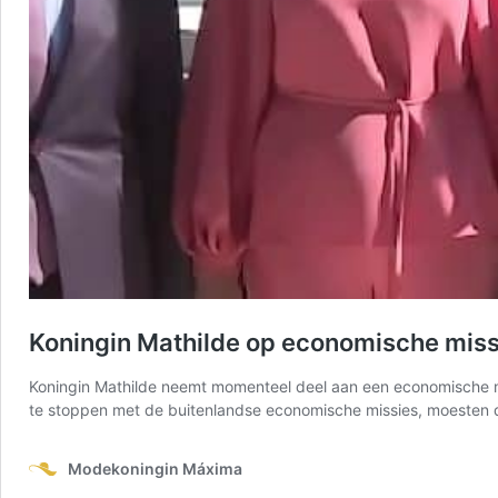
Koningin Mathilde op economische missie
Koningin Mathilde neemt momenteel deel aan een economische mis
te stoppen met de buitenlandse economische missies, moesten de
Modekoningin Máxima