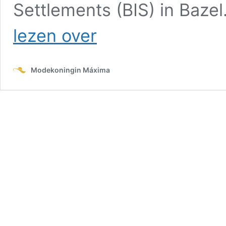
Settlements (BIS) in Baze
Dit
lezen over
draagt
Máxima
in
Modekoningin Máxima
Bazel
–
dag
2