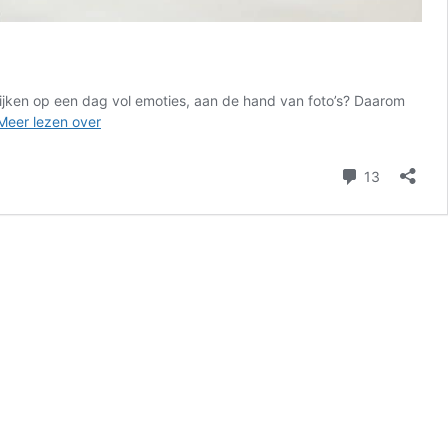
kijken op een dag vol emoties, aan de hand van foto’s? Daarom
Uitgebreid
Meer lezen over
fotoverslag:
troonswisseling
reacties
13
in
Luxemburg